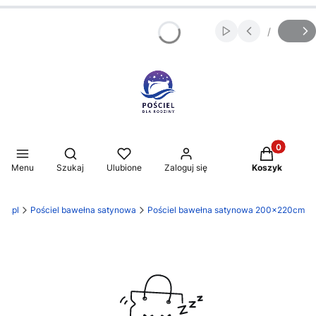
/
Włącz automatycz
Slajd
z
Produkty w 
Otwórz wyszukiwarkę
Menu
Szukaj
Ulubione
Zaloguj się
Koszyk
ny.pl
Pościel bawełna satynowa
Pościel bawełna satynowa 200x220cm