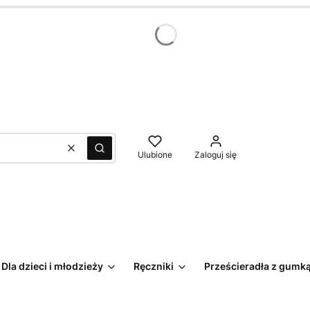
Wyczyść
Szukaj
Ulubione
Zaloguj się
Dla dzieci i młodzieży
Ręczniki
Prześcieradła z gumk