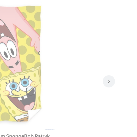
0cm SpongeBob Patryk