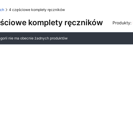
ych
4 częściowe komplety ręczników
ęściowe komplety ręczników
Produkty:
 produktów
egorii nie ma obecnie żadnych produktów