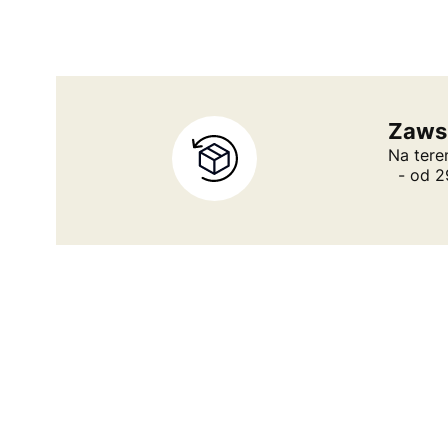
Zaws
Na tere
- od 29