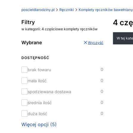
poscieldlarodziny.pl
Ręczniki
Komplety ręczników bawełnian
4 cz
Filtry
w kategorii: 4 częściowe komplety ręczników
Lista
W tej kat
Wybrane
Wyczyść
DOSTĘPNOŚĆ
Dostępność
0
brak towaru
0
mała ilość
0
spodziewana dostawa
0
średnia ilość
0
duża ilość
Więcej opcji (5)