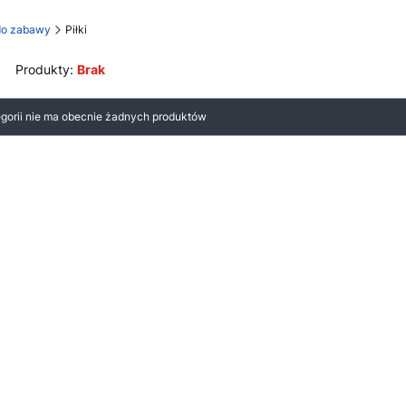
 do zabawy
Piłki
Produkty:
Brak
 produktów
egorii nie ma obecnie żadnych produktów