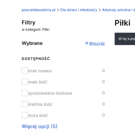
poscieldlarodziny.pl
Dla dzieci i młodzieży
Artykuły szkolne i
Piłki
Filtry
w kategorii: Piłki
Lista
W tej kat
Wybrane
Wyczyść
DOSTĘPNOŚĆ
Dostępność
0
brak towaru
0
mała ilość
0
spodziewana dostawa
0
średnia ilość
0
duża ilość
Więcej opcji (5)