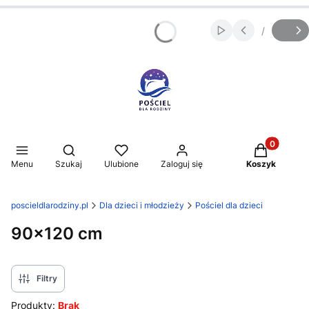
/
Włącz automatycz
Slajd
z
Produkty w 
Otwórz wyszukiwarkę
Menu
Szukaj
Ulubione
Zaloguj się
Koszyk
poscieldlarodziny.pl
Dla dzieci i młodzieży
Pościel dla dzieci
90x120 cm
Filtry
Produkty:
Brak