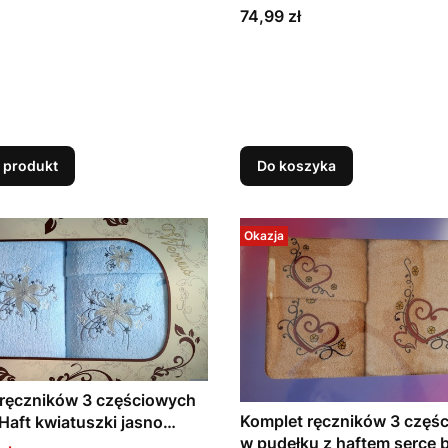
Cena
74,99 zł
 produkt
Do koszyka
Okazja
 ręczników 3 częściowych
Komplet ręczników 3 częś
Haft kwiatuszki jasno
w pudełku z haftem serce
ie