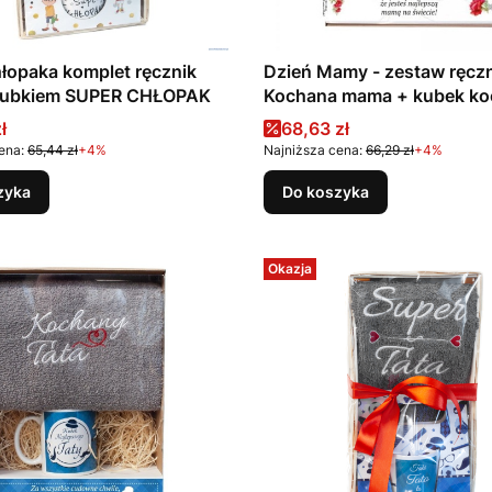
łopaka komplet ręcznik
Dzień Mamy - zestaw ręcz
z kubkiem SUPER CHŁOPAK
Kochana mama + kubek ko
mamy
promocyjna
Cena promocyjna
ł
68,63 zł
ena:
65,44 zł
+4%
Najniższa cena:
66,29 zł
+4%
zyka
Do koszyka
Okazja