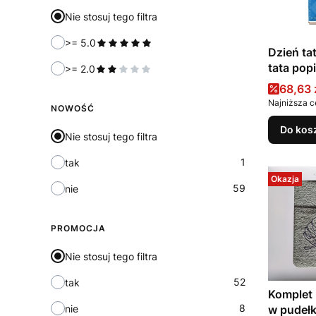
Nie stosuj tego filtra
>= 5.0
Dzień ta
tata pop
>= 2.0
taty
Cena 
68,63 
Najniższa c
NOWOŚĆ
Do kos
Nie stosuj tego filtra
1
tak
Okazja
59
nie
PROMOCJA
Nie stosuj tego filtra
52
tak
Komplet 
8
nie
w pudeł