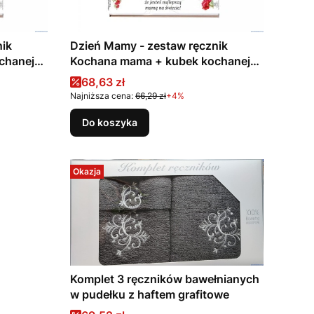
nik
Dzień Mamy - zestaw ręcznik
chanej
Kochana mama + kubek kochanej
mamy
Cena promocyjna
68,63 zł
Najniższa cena:
66,29 zł
+4%
Do koszyka
Okazja
Komplet 3 ręczników bawełnianych
w pudełku z haftem grafitowe