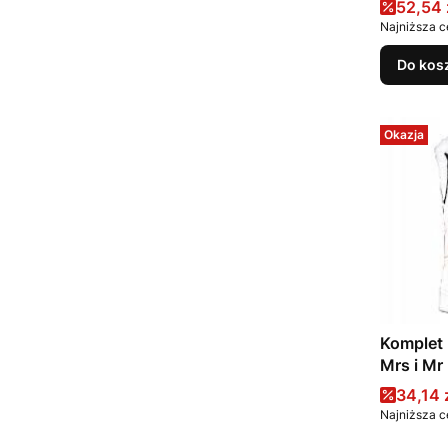
Cena 
52,54 
Najniższa c
Do kos
Okazja
Komplet
Mrs i Mr 
Cena 
34,14 
Najniższa c