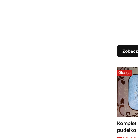
Zobacz
Okazja
Komplet
pudełko 
niebiesk