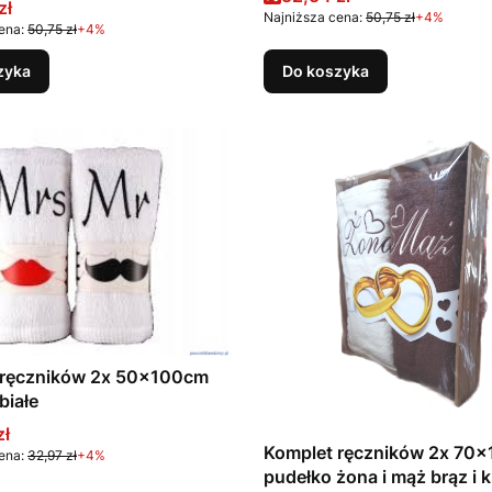
promocyjna
zł
Najniższa cena:
50,75 zł
+4%
ena:
50,75 zł
+4%
zyka
Do koszyka
 ręczników 2x 50x100cm
białe
promocyjna
zł
Komplet ręczników 2x 70
ena:
32,97 zł
+4%
pudełko żona i mąż brąz