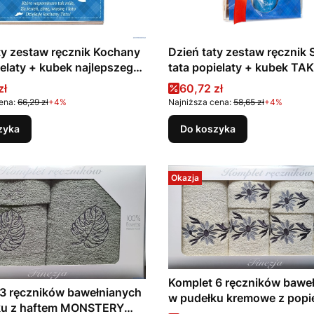
ty zestaw ręcznik Kochany
Dzień taty zestaw ręcznik 
ielaty + kubek najlepszego
tata popielaty + kubek TA
TO SKARB
promocyjna
Cena promocyjna
zł
60,72 zł
ena:
66,29 zł
+4%
Najniższa cena:
58,65 zł
+4%
zyka
Do koszyka
Okazja
Komplet 6 ręczników bawe
3 ręczników bawełnianych
w pudełku kremowe z popi
ku z haftem MONSTERY
haftem kwiaty