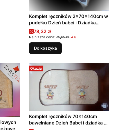
Komplet ręczników 2x70x140cm w
pudełku Dzień babci i Dziadka
Kokardka biały grafit
Cena promocyjna
78,32 zł
Najniższa cena:
75,65 zł
+4%
Do koszyka
Okazja
Komplet ręczników 70x140cm
ciowych
bawełniane Dzień Babci i dziadka w
 beżowe
pudełku BRĄZ I KREM