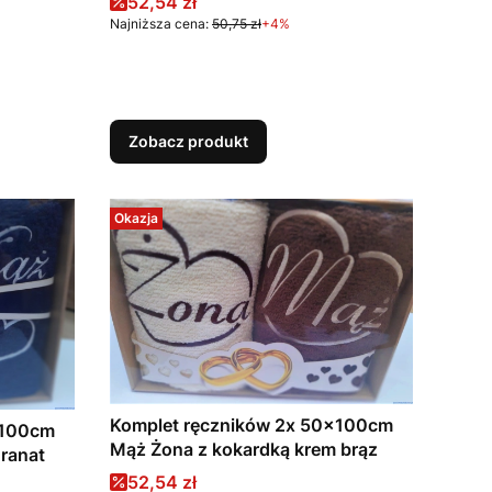
Cena promocyjna
52,54 zł
Najniższa cena:
50,75 zł
+4%
Zobacz produkt
Okazja
Komplet ręczników 2x 50x100cm
x100cm
Mąż Żona z kokardką krem brąz
granat
Cena promocyjna
52,54 zł