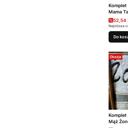
Komplet
Mama Tat
Cena 
52,54 
Najniższa c
Do kos
Okazja
Komplet
Mąż Żona