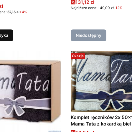
Cena promocyjna
131,12 zł
aki
promocyjna
zł
Najniższa cena:
149,00 zł
-12%
ena:
67,15 zł
+4%
zyka
Niedostępny
Okazja
Komplet ręczników 2x 50
Mama Tata z kokardką biel