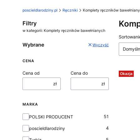
poscieldlarodziny.pl
Ręczniki
Komplety ręczników bawełnian
Komp
Filtry
w kategorii: Komplety ręczników bawełnianych
Lista
Sortowani
Wybrane
Wyczyść
Domyśl
CENA
Cena od
Cena do
Okazja
zł
zł
MARKA
Marka
51
POLSKI PRODUCENT
4
poscieldlarodziny
5
Turkiz