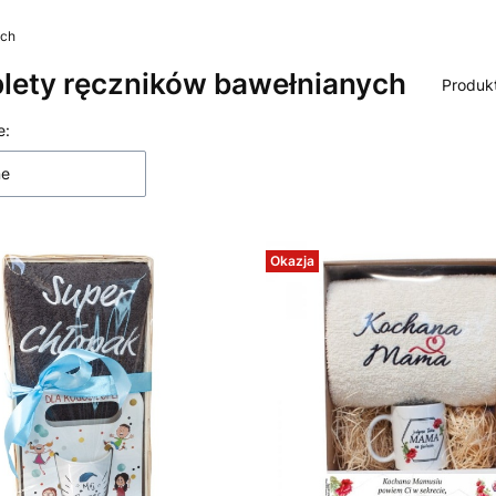
ych
lety ręczników bawełnianych
Produk
 produktów
e:
ne
Okazja