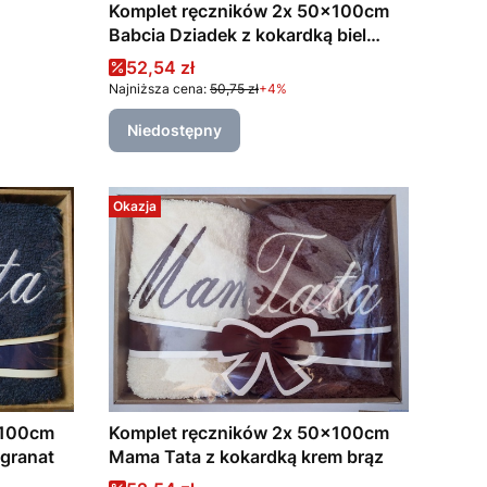
Komplet ręczników 2x 50x100cm
Babcia Dziadek z kokardką biel
granat
Cena promocyjna
52,54 zł
Najniższa cena:
50,75 zł
+4%
Niedostępny
Okazja
x100cm
Komplet ręczników 2x 50x100cm
 granat
Mama Tata z kokardką krem brąz