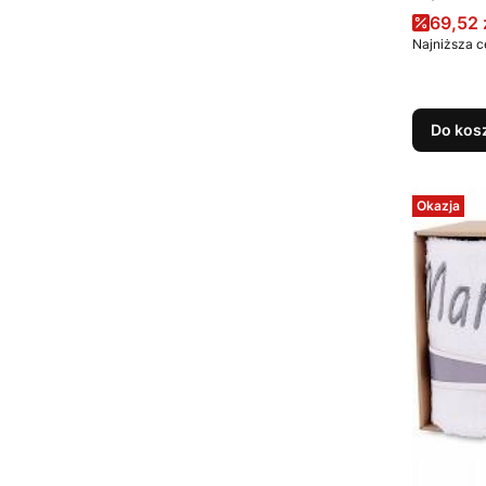
kolor kh
Cena 
69,52 
Najniższa c
Do kos
Okazja