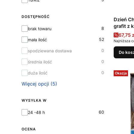
DOSTĘPNOŚĆ
Dzień Ch
grafit 
Dostępność
8
brak towaru
Cena 
67,75 z
52
mała ilość
Najniższa c
0
spodziewana dostawa
Do kos
0
średnia ilość
0
duża ilość
Okazja
Więcej opcji (5)
WYSYŁKA W
Wysyłka w
60
24 -48 h
OCENA