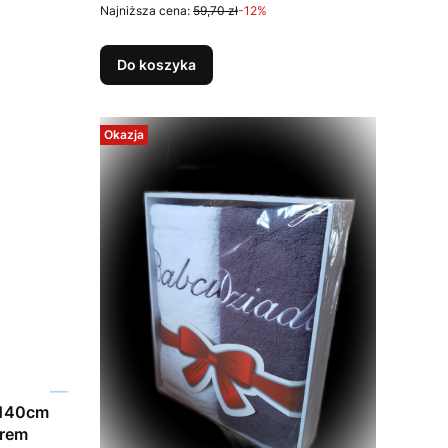
Najniższa cena:
59,70 zł
-12%
Do koszyka
Okazja
x140cm
 i krem