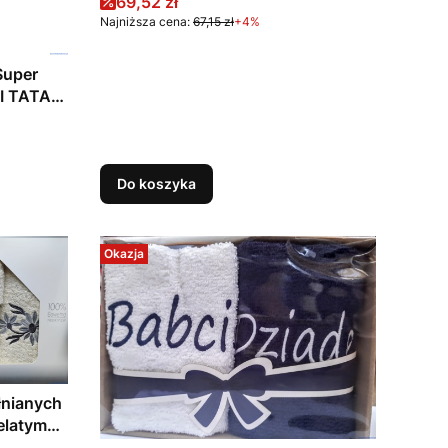
Cena promocyjna
69,52 zł
Najniższa cena:
67,15 zł
+4%
Super
KI TATA
Do koszyka
Okazja
łnianych
elatym