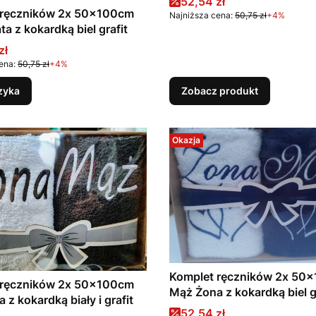
Cena promocyjna
52,54 zł
 ręczników 2x 50x100cm
Najniższa cena:
50,75 zł
+4%
a z kokardką biel grafit
promocyjna
zł
ena:
50,75 zł
+4%
zyka
Zobacz produkt
Okazja
Komplet ręczników 2x 50
 ręczników 2x 50x100cm
Mąż Żona z kokardką biel 
 z kokardką biały i grafit
Cena promocyjna
52,54 zł