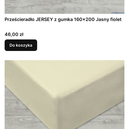
Prześcieradło JERSEY z gumka 160x200 Jasny fiolet
Cena
46,00 zł
Do koszyka