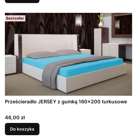
Bestseller
Prześcieradło JERSEY z gumką 160x200 turkusowe
Cena
46,00 zł
Do koszyka