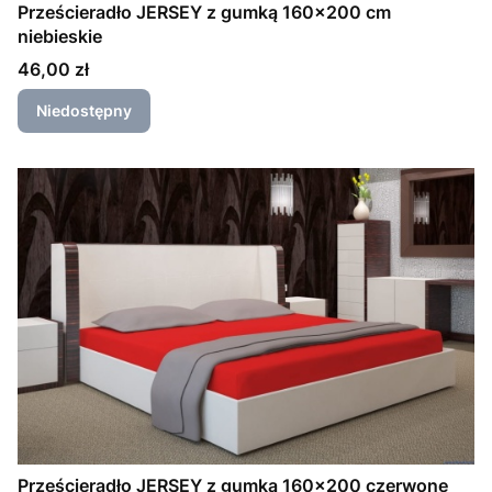
Prześcieradło JERSEY z gumką 160x200 cm
niebieskie
Cena
46,00 zł
Niedostępny
Prześcieradło JERSEY z gumką 160x200 czerwone