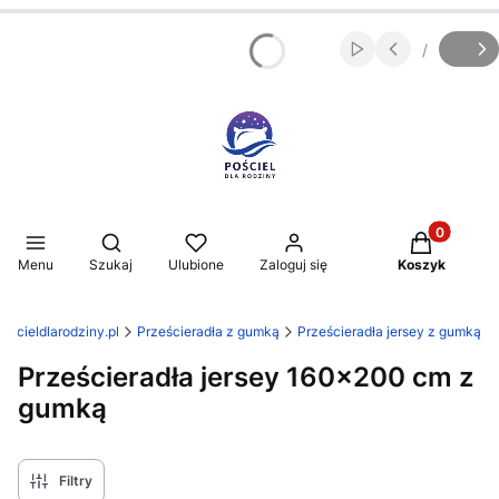
/
Włącz automatycz
Slajd
z
Produkty w 
Otwórz wyszukiwarkę
Menu
Szukaj
Ulubione
Zaloguj się
Koszyk
poscieldlarodziny.pl
Prześcieradła z gumką
Prześcieradła jersey z gumką
Prześcieradła jersey 160x200 cm z
gumką
Filtry