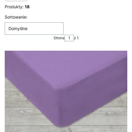
Produkty:
18
Lista produktów
Sortowanie:
Domyślne
Strona
z 1