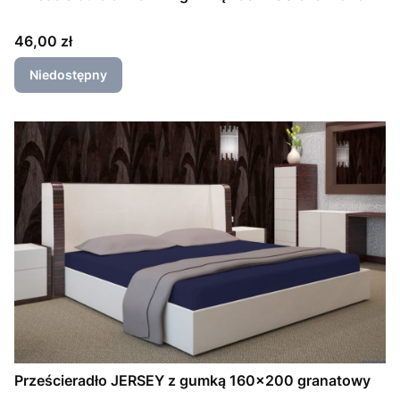
Cena
46,00 zł
Niedostępny
Prześcieradło JERSEY z gumką 160x200 granatowy