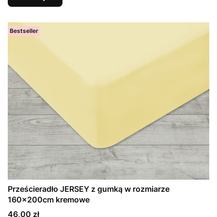
Bestseller
Prześcieradło JERSEY z gumką w rozmiarze
160x200cm kremowe
Cena
46,00 zł