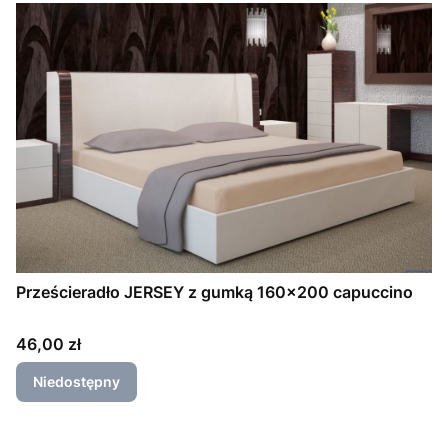
Prześcieradło JERSEY z gumką 160x200 capuccino
Cena
46,00 zł
Niedostępny