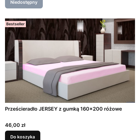
Niedostępny
Bestseller
Prześcieradło JERSEY z gumką 160x200 różowe
Cena
46,00 zł
Do koszyka