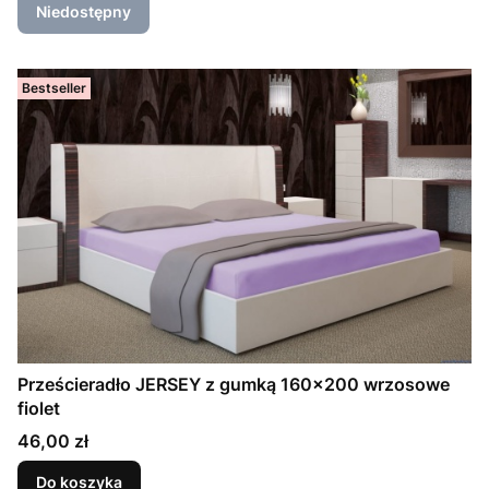
Niedostępny
Bestseller
Prześcieradło JERSEY z gumką 160x200 wrzosowe
fiolet
Cena
46,00 zł
Do koszyka