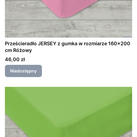
Prześcieradło JERSEY z gumka w rozmiarze 160x200
cm Różowy
Cena
46,00 zł
Niedostępny