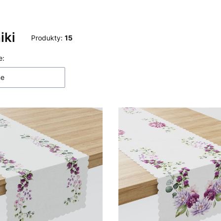
iki
Produkty:
15
 produktów
e:
ne