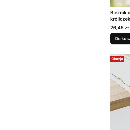
Bieżnik
królicze
pisklacz
Cena
26,45 zł
Do kos
Okazja