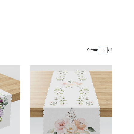
Strona
z 1