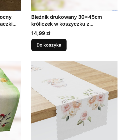
nocny
Bieżnik drukowany 30x45cm
aczki
króliczek w koszyczku z
pisklaczkami wielkanocny
Cena
14,99 zł
Do koszyka