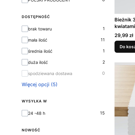
DOSTĘPNOŚĆ
Bieżnik 38x140cm wodoodporny z
kwiatami 
Dostępność
1
brak towaru
Cena
29,99 zł
11
mała ilość
Do kos
1
średnia ilość
2
duża ilość
0
spodziewana dostawa
Więcej opcji (5)
WYSYŁKA W
Wysyłka w
15
24 -48 h
NOWOŚĆ