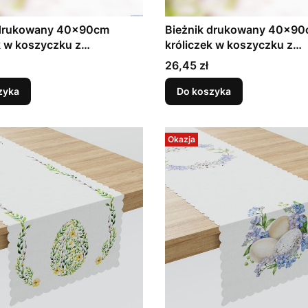
 drukowany 40x90cm
Bieżnik drukowany 40x9
k w koszyczku z
króliczek w koszyczku z
kami wielkanocny
pisklac
Cena
26,45 zł
zyka
Do koszyka
Okazja