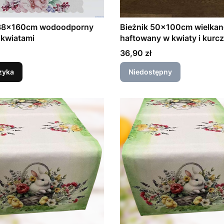
 38x160cm wodoodporny
Bieżnik 50x100cm wielka
 kwiatami
haftowany w kwiaty i kurcz
biały zielony i żółty
Cena
36,90 zł
zyka
Niedostępny