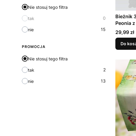
Nie stosuj tego filtra
Bieżnik
0
tak
Peonia z
15
nie
Cena
29,99 zł
Do kos
PROMOCJA
Nie stosuj tego filtra
2
tak
13
nie