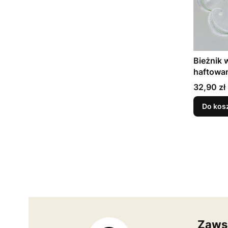
Bieżnik
haftowan
biały zie
Cena
32,90 zł
Do kos
Zaws