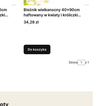
90cm
Bieżnik wielkanocny 40x90cm
haftowany w kwiaty i króliczki
czarne i szare na białym tle (1)
Cena
34,28 zł
Do koszyka
Strona
z 1
oty