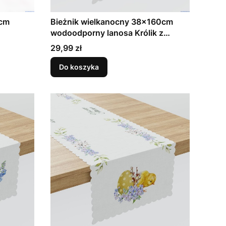
0cm
Bieżnik wielkanocny 38x160cm
wodoodporny lanosa Królik z
zkami wielkanocny (1)
kwiatami (1)
Cena
29,99 zł
Do koszyka