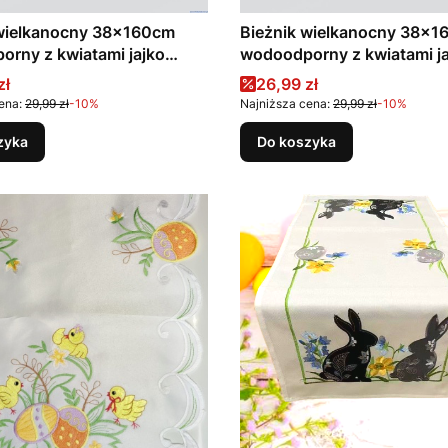
 wielkanocny 38x160cm
Bieżnik wielkanocny 38x
rny z kwiatami jajko
wodoodporny z kwiatami jaj
)
(1)
promocyjna
Cena promocyjna
zł
26,99 zł
ena:
29,99 zł
-10%
Najniższa cena:
29,99 zł
-10%
zyka
Do koszyka