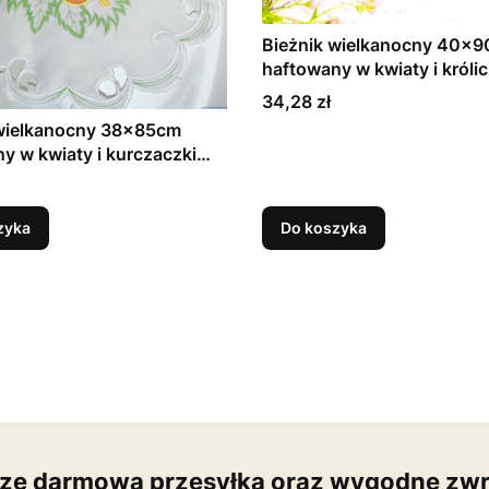
Bieżnik wielkanocny 40x
haftowany w kwiaty i króliczki
czarne i szare na białym tle
Cena
34,28 zł
 wielkanocny 38x85cm
y w kwiaty i kurczaczki
lony i żółty
zyka
Do koszyka
ze darmowa przesyłka oraz wygodne zwr