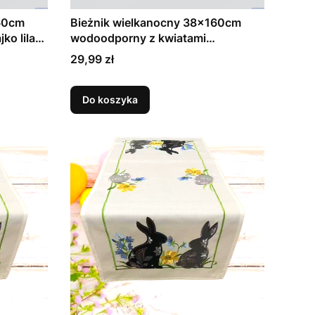
160cm
Bieżnik wielkanocny 38x160cm
ko lila
wodoodporny z kwiatami
kurczaczek (1)
Cena
29,99 zł
Do koszyka