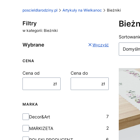
poscieldlarodziny.pl
Artykuły na Wielkanoc
Bieżniki
Bieżn
Filtry
w kategorii: Bieżniki
Lista
Sortowani
Wybrane
Wyczyść
Domyśl
CENA
Cena od
Cena do
zł
zł
MARKA
Marka
7
Decor&Art
2
MARKIZETA
6
POLSKI PRODUCENT