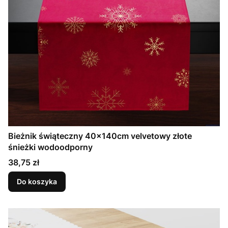
Bieżnik świąteczny 40x140cm velvetowy złote
śnieżki wodoodporny
Cena
38,75 zł
Do koszyka