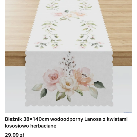
Bieżnik 38x140cm wodoodporny Lanosa z kwiatami
łososiowo herbaciane
Cena
29,99 zł