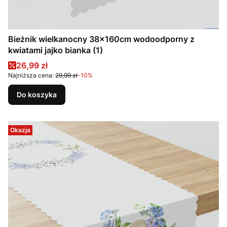
Bieżnik wielkanocny 38x160cm wodoodporny z
kwiatami jajko bianka (1)
Cena promocyjna
26,99 zł
Najniższa cena:
29,99 zł
-10%
Do koszyka
Okazja