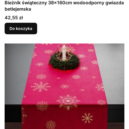
Bieżnik świąteczny 38x160cm wodoodporny gwiazda
betlejemska
Cena
42,55 zł
Do koszyka