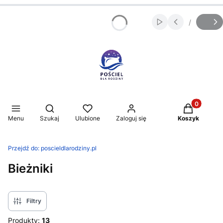
/
Włącz automatycz
Slajd
z
Produkty w 
Otwórz wyszukiwarkę
Menu
Szukaj
Ulubione
Zaloguj się
Koszyk
Przejdź do:
poscieldlarodziny.pl
Bieżniki
Filtry
Produkty:
13