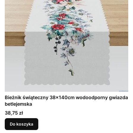
Bieżnik świąteczny 38x140cm wodoodporny gwiazda
betlejemska
Cena
38,75 zł
Do koszyka