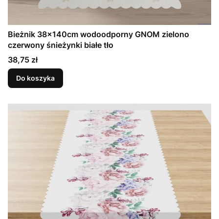
Bieżnik 38x140cm wodoodporny GNOM zielono
czerwony śnieżynki białe tło
Cena
38,75 zł
Do koszyka