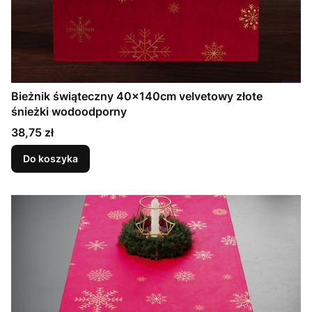
Bieżnik świąteczny 40x140cm velvetowy złote
śnieżki wodoodporny
Cena
38,75 zł
Do koszyka