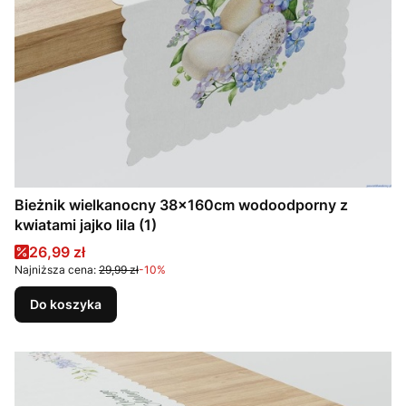
Bieżnik wielkanocny 38x160cm wodoodporny z
kwiatami jajko lila (1)
Cena promocyjna
26,99 zł
Najniższa cena:
29,99 zł
-10%
Do koszyka