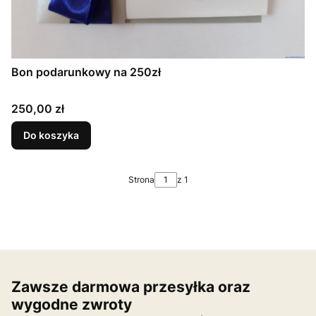
Bon podarunkowy na 250zł
Cena
250,00 zł
Do koszyka
Strona
z 1
Zawsze darmowa przesyłka oraz
wygodne zwroty