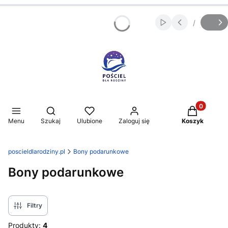
/
Włącz automatycz
Slajd
z
Produkty w 
Otwórz wyszukiwarkę
Menu
Szukaj
Ulubione
Zaloguj się
Koszyk
poscieldlarodziny.pl
Bony podarunkowe
Bony podarunkowe
Filtry
Produkty:
4