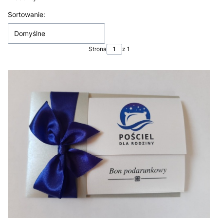
Lista produktów
Sortowanie:
Domyślne
Strona
z 1