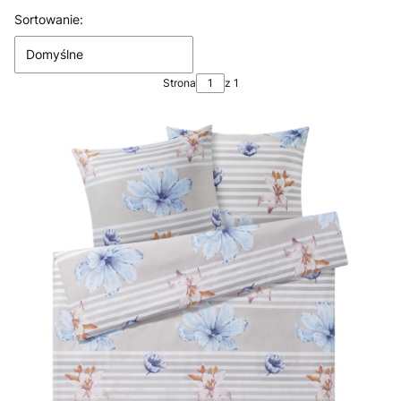
Lista produktów
Sortowanie:
Domyślne
Strona
z 1