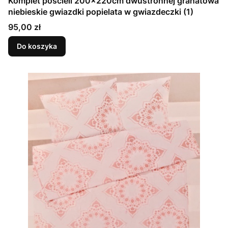
Komplet pościeli 200x220cm dwustronnej granatowa
niebieskie gwiazdki popielata w gwiazdeczki (1)
Cena
95,00 zł
Do koszyka