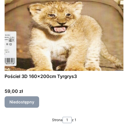
Pościel 3D 160x200cm Tyrgrys3
Cena
59,00 zł
Niedostępny
Strona
z 1