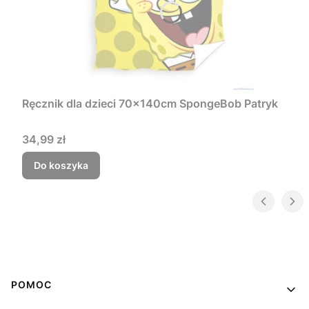
Ręcznik dla dzieci 70x140cm SpongeBob Patryk
Cena
34,99 zł
Do koszyka
Linki w stopce
POMOC