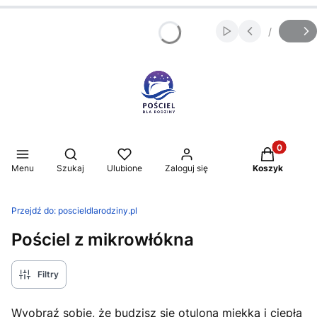
/
Włącz automatycz
Slajd
z
Produkty w 
Otwórz wyszukiwarkę
Menu
Szukaj
Ulubione
Zaloguj się
Koszyk
Przejdź do:
poscieldlarodziny.pl
Pościel z mikrowłókna
Filtry
Wyobraź sobie, że budzisz się otulona miękką i ciepłą