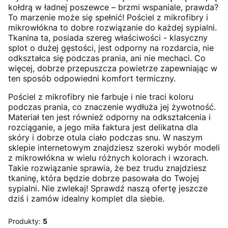
kołdrą w ładnej poszewce – brzmi wspaniale, prawda?
To marzenie może się spełnić! Pościel z mikrofibry i
mikrowłókna to dobre rozwiązanie do każdej sypialni.
Tkanina ta, posiada szereg właściwości - klasyczny
splot o dużej gęstości, jest odporny na rozdarcia, nie
odkształca się podczas prania, ani nie mechaci. Co
więcej, dobrze przepuszcza powietrze zapewniając w
ten sposób odpowiedni komfort termiczny.
Pościel z mikrofibry nie farbuje i nie traci koloru
podczas prania, co znaczenie wydłuża jej żywotność.
Materiał ten jest również odporny na odkształcenia i
rozciąganie, a jego miła faktura jest delikatna dla
skóry i dobrze otula ciało podczas snu. W naszym
sklepie internetowym znajdziesz szeroki wybór modeli
z mikrowłókna w wielu różnych kolorach i wzorach.
Takie rozwiązanie sprawia, że bez trudu znajdziesz
tkaninę, która będzie dobrze pasowała do Twojej
sypialni. Nie zwlekaj! Sprawdź naszą ofertę jeszcze
dziś i zamów idealny komplet dla siebie.
Produkty:
5