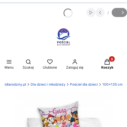
/
Włącz automatycz
Slajd
z
Produkty w 
Otwórz wyszukiwarkę
Menu
Szukaj
Ulubione
Zaloguj się
Koszyk
cieldlarodziny.pl
Dla dzieci i młodzieży
Pościel dla dzieci
100x135 cm