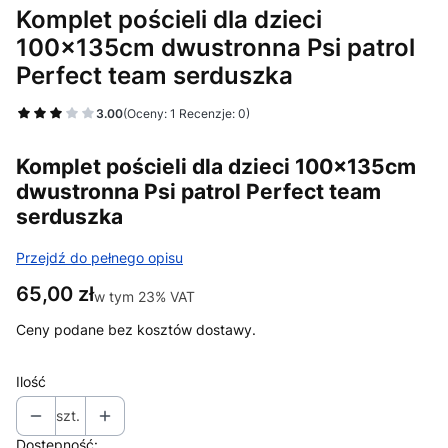
Komplet pościeli dla dzieci
100x135cm dwustronna Psi patrol
Perfect team serduszka
3.00
(Oceny: 1 Recenzje: 0)
Komplet pościeli dla dzieci 100x135cm
dwustronna Psi patrol Perfect team
serduszka
Przejdź do pełnego opisu
Cena
65,00 zł
w tym 23% VAT
w tym
23%
VAT
Ceny podane bez kosztów dostawy.
Ilość
szt.
Dostępność: