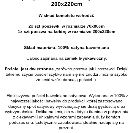
200x220cm
W skład kompletu wchodzi:
2x szt poszewki w rozmiarze 70x80cm
1x szt poszwa na kołdrę w rozmiarze 200x220cm
Skład materiału: 100% satyna bawełniana
Całość zapinana na
zamek błyskawiczny.
Pościel jest dwustronna
,zarówno poszwa jak i poszewki. Dzięki
takiemu szyciu pościel szybko nam się nie znudzi ,można szybko
zmienić wzór obracają pościel :).
Ekskluzywna pościel bawełniano satynowa .
Wykonana w 100% z
najwyższej jakości bawełny do produkcji której zastosowano
klasyczny splot satynowy wyróżniający się dużą gęstością oraz
wytrzymałością.
Delikatna i miękka w dotyku tkanina w połączeniu
z ciekawymi i unikalnymi wzorami zapewnia duży komfort
podczas snu.
Estetycznie zapakowana idealnie nadaje się na
prezent.