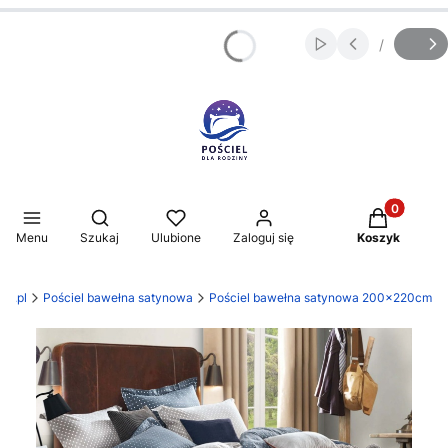
/
Włącz automatycz
Slajd
z
Produkty w 
Otwórz wyszukiwarkę
Menu
Szukaj
Ulubione
Zaloguj się
Koszyk
ny.pl
Pościel bawełna satynowa
Pościel bawełna satynowa 200x220cm