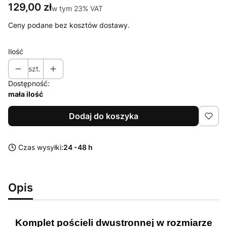
Cena
129,00 zł
w tym 23% VAT
w tym
23%
VAT
Ceny podane bez kosztów dostawy.
Ilość
szt.
Dostępność:
mała ilość
Dodaj do koszyka
Czas wysyłki:
24 -48 h
Opis
Komplet pościeli dwustronnej w rozmiarze