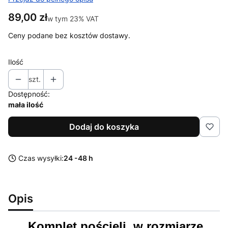
Cena
89,00 zł
w tym 23% VAT
w tym
23%
VAT
Ceny podane bez kosztów dostawy.
Ilość
szt.
Dostępność:
mała ilość
Dodaj do koszyka
Czas wysyłki:
24 -48 h
Opis
Komplet pościeli w rozmiarze