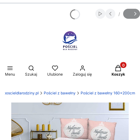
/
Włącz automatycz
Slajd
z
Produkty w 
Otwórz wyszukiwarkę
Menu
Szukaj
Ulubione
Zaloguj się
Koszyk
poscieldlarodziny.pl
Pościel z bawełny
Pościel z bawełny 160x200cm