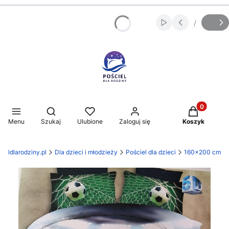
/
Włącz automatycz
Slajd
z
Produkty w 
Otwórz wyszukiwarkę
Menu
Szukaj
Ulubione
Zaloguj się
Koszyk
cieldlarodziny.pl
Dla dzieci i młodzieży
Pościel dla dzieci
160x200 cm