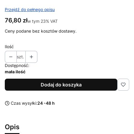
Przejdź do pełnego opisu
Cena
76,80 zł
w tym 23% VAT
w tym
23%
VAT
Ceny podane bez kosztów dostawy.
Ilość
szt.
Dostępność:
mała ilość
Dodaj do koszyka
Czas wysyłki:
24 -48 h
Opis