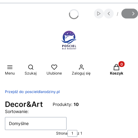
/
Włącz automatycz
Slajd
z
Produkty w 
Otwórz wyszukiwarkę
Menu
Szukaj
Ulubione
Zaloguj się
Koszyk
Przejdź do:
poscieldlarodziny.pl
Decor&Art
Produkty:
10
Lista produktów
Sortowanie:
Domyślne
Strona
z 1