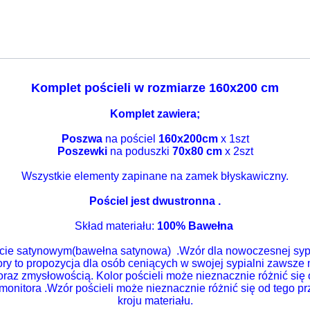
Komplet pościeli w rozmiarze 160x200 cm
Komplet zawiera;
Poszwa
na pościel
160x200cm
x 1szt
Poszewki
na poduszki
70x80 cm
x 2szt
Wszystkie elementy zapinane na zamek błyskawiczny.
Pościel jest dwustronna .
Skład materiału:
100% Bawełna
ocie satynowym(bawełna satynowa)
.Wzór dla nowoczesnej syp
ory to propozycja dla osób ceniących w swojej sypialni zawsz
raz zmysłowością. Kolor pościeli może nieznacznie różnić się
monitora .Wzór pościeli może nieznacznie różnić się od tego
pr
kroju materiału.