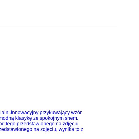
ialni
.
Innowacyjny przykuwający wzór
e modną klasykę ze spokojnym snem.
 od tego przedstawionego na zdjęciu
zedstawionego na zdjęciu, wynika to z