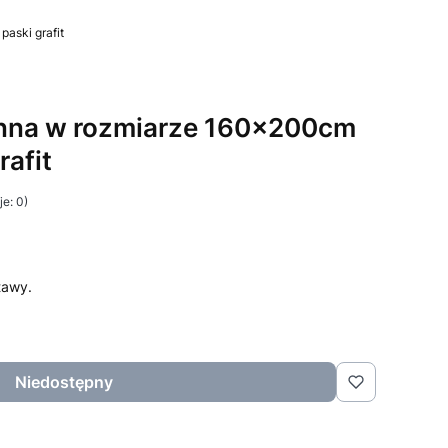
aski grafit
onna w rozmiarze 160x200cm
rafit
e: 0)
tawy.
Niedostępny