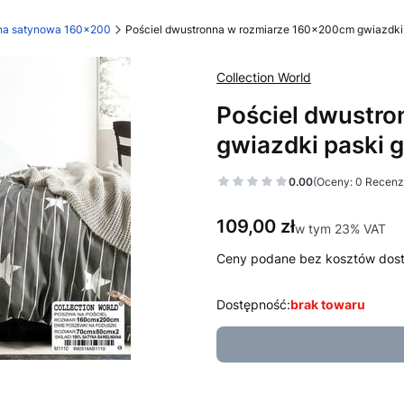
łna satynowa 160x200
Pościel dwustronna w rozmiarze 160x200cm gwiazdki p
Collection World
Pościel dwustr
gwiazdki paski g
0.00
(Oceny: 0 Recenzj
Cena
109,00 zł
w tym 23% VAT
w tym
23%
VAT
Ceny podane bez kosztów dos
Dostępność:
brak towaru