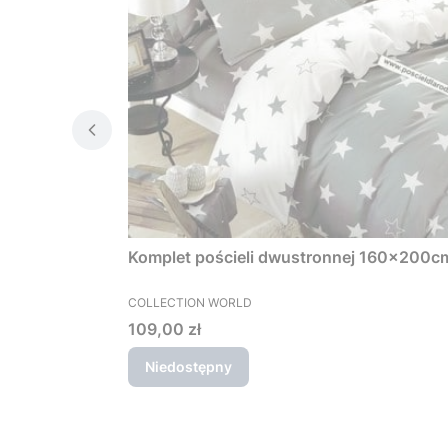
Komplet pościeli dwustronnej 160x200cm 
PRODUCENT
COLLECTION WORLD
Cena
109,00 zł
Niedostępny